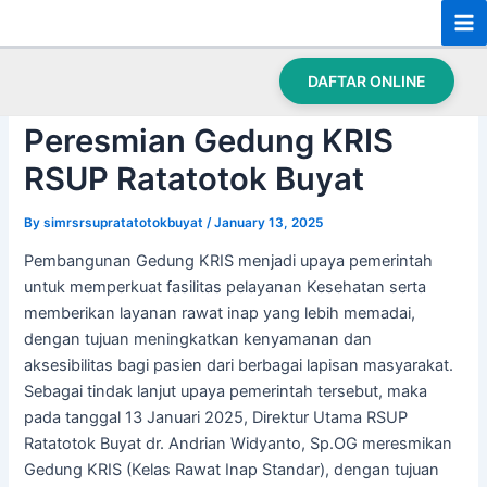
Skip
Post
Ma
to
navigation
Beranda
›
Peresmian Gedung KRIS RSUP Ratatotok Buyat
Me
content
DAFTAR ONLINE
Peresmian Gedung KRIS
RSUP Ratatotok Buyat
By
simrsrsupratatotokbuyat
/
January 13, 2025
Pembangunan Gedung KRIS menjadi upaya pemerintah
untuk memperkuat fasilitas pelayanan Kesehatan serta
memberikan layanan rawat inap yang lebih memadai,
dengan tujuan meningkatkan kenyamanan dan
aksesibilitas bagi pasien dari berbagai lapisan masyarakat.
Sebagai tindak lanjut upaya pemerintah tersebut, maka
pada tanggal 13 Januari 2025, Direktur Utama RSUP
Ratatotok Buyat dr. Andrian Widyanto, Sp.OG meresmikan
Gedung KRIS (Kelas Rawat Inap Standar), dengan tujuan