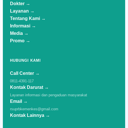
Dokter →
Layanan →
Tentang Kami →
Informasi →
Media →
Promo →
HUBUNGI KAMI
Call Center →
0811-4391-117
Kontak Darurat →
Layanan informasi dan pengaduan masyarakat
Email →
rsuprbkemenkes@gmail.com
Kontak Lainnya →