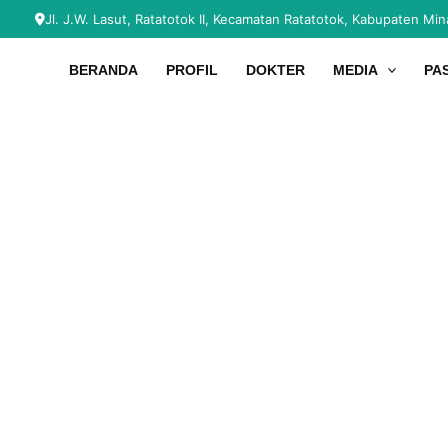
Skip
Jl. J.W. Lasut, Ratatotok II, Kecamatan Ratatotok, Kabupaten Mi
Beranda
›
INFORMASI SERTA MERTA
to
content
BERANDA
PROFIL
DOKTER
MEDIA
PA