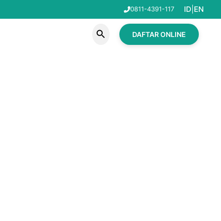
ID
|
EN
0811-4391-117
Search
DAFTAR ONLINE