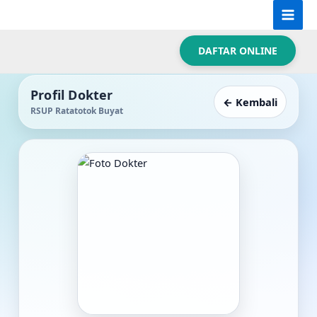
Skip
Mai
Beranda
›
dr. enika
to
Men
content
DAFTAR ONLINE
Profil Dokter
← Kembali
RSUP Ratatotok Buyat